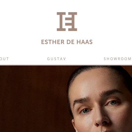
O U T
G U S T A V
S H O W R O O M