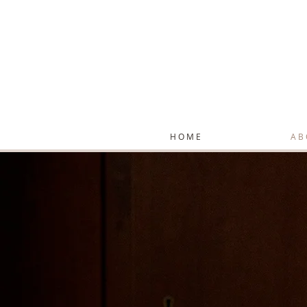
H O M E
A B 